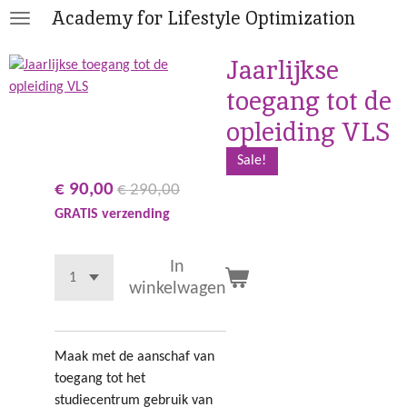
Academy for Lifestyle Optimization
Ga
direct
Jaarlijkse
naar
de
toegang tot de
hoofdinhoud
opleiding VLS
Sale!
€ 90,00
€ 290,00
GRATIS verzending
In
winkelwagen
Maak met de aanschaf van
toegang tot het
studiecentrum gebruik van